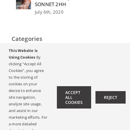
SONNET 2НН
July 6th, 2020
Categories
This Website is
Home
Using Cookies
By
clicking “Accept All
Слух & Загуба на слуха
Cookies”, you agree
to the storing of
Списание
cookies on your
device to enhance
ACCEPT
Hearing Ambassadors
site navigation,
ALL
REJECT
COOKIES
analyze site usage,
Contact
and assist in our
marketing efforts. For
a more detailed