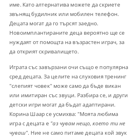
име. Като алтернатива можете да скриете
звънящ будилник или мобилен телефон.
Децата могат да го търсят заедно.
Новоимплантираните деца вероятно ще се
нуждаят от помощта на възрастен играч, за
да открият скривалището.
Играта със завързани очи също е популярна
сред децата. За целите на слуховия тренинг
"слепият човек" може само да бъде викан
или имитиран със звуци. Разбира се, и други
детски игри могат да бъдат адаптирани.
Корина Шаар се усмихва: "Моята любима
игра с децата е
"аз чувам нещо, което ти не
чуваш"
. Ние не само питаме децата кой звук