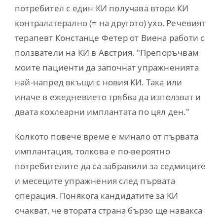
потребител с един КИ получава втори КИ
контралатерално (= на другото) ухо. Речевият
терапевт Констанце Фетер от Виена работи с
ползватели на КИ в Австрия. "Препоръчвам
моите пациенти да започнат упражненията
най-напред вкъщи с новия КИ. Така или
иначе в ежедневието трябва да използват и
двата кохлеарни имплантата по цял ден."
Колкото повече време е минало от първата
имплантация, толкова е по-вероятно
потребителите да са забравили за седмиците
и месеците упражнения след първата
операция. Понякога кандидатите за КИ
очакват, че втората страна бързо ще навакса