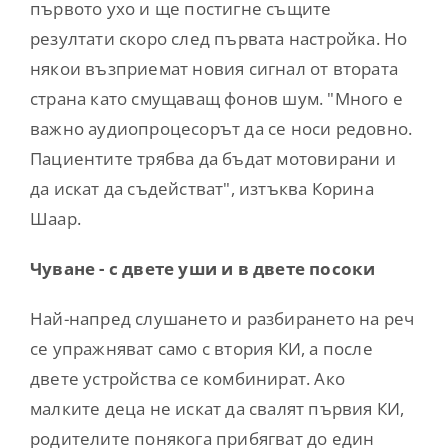
първото ухо и ще постигне същите
резултати скоро след първата настройка. Но
някои възприемат новия сигнал от втората
страна като смущаващ фонов шум. "Много е
важно аудиопроцесорът да се носи редовно.
Пациентите трябва да бъдат мотовирани и
да искат да съдействат", изтъква Корина
Шаар.
Чуване - с двете уши и в двете посоки
Най-напред слушането и разбирането на реч
се упражняват само с втория КИ, а после
двете устройства се комбинират. Ако
малките деца не искат да свалят първия КИ,
родителите понякога прибягват до един