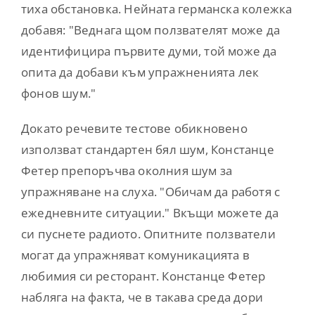
тиха обстановка. Нейната германска колежка
добавя: "Веднага щом ползвателят може да
идентифицира първите думи, той може да
опита да добави към упражненията лек
фонов шум."
Докато речевите тестове обикновено
използват стандартен бял шум, Констанце
Фетер препоръчва околния шум за
упражняване на слуха. "Обичам да работя с
ежедневните ситуации." Вкъщи можете да
си пуснете радиото. Опитните ползватели
могат да упражняват комуникацията в
любимия си ресторант. Констанце Фетер
набляга на факта, че в такава среда дори