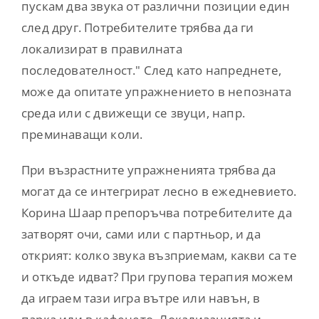
пускам два звука от различни позиции един
след друг. Потребителите трябва да ги
локализират в правилната
последователност." След като напреднете,
може да опитате упражнението в непозната
среда или с движещи се звуци, напр.
преминаващи коли.
При възрастните упражненията трябва да
могат да се интегрират лесно в ежедневието.
Корина Шаар препоръчва потребителите да
затворят очи, сами или с партньор, и да
открият: колко звука възприемам, какви са те
и откъде идват? При групова терапия можем
да играем тази игра вътре или навън, в