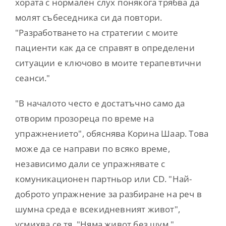
хората с нормален слух понякога трябва да
молят събеседника си да повтори.
"Разработването на стратегии с моите
пациенти как да се справят в определени
ситуации е ключово в моите терапевтични
сеанси."
"В началото често е достатъчно само да
отворим прозореца по време на
упражнението", обяснява Корина Шаар. Това
може да се направи по всяко време,
независимо дали се упражнявате с
комуникационен партньор или CD. "Най-
доброто упражнение за разбиране на реч в
шумна среда е всекидневният живот",
усмихва се тя. "Няма живот без шум."