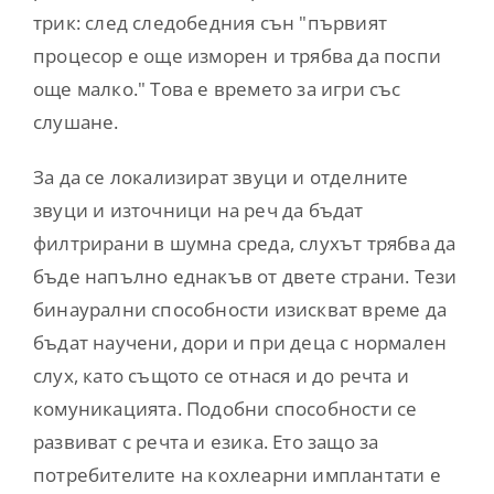
трик: след следобедния сън "първият
процесор е още изморен и трябва да поспи
още малко." Това е времето за игри със
слушане.
За да се локализират звуци и отделните
звуци и източници на реч да бъдат
филтрирани в шумна среда, слухът трябва да
бъде напълно еднакъв от двете страни. Тези
бинаурални способности изискват време да
бъдат научени, дори и при деца с нормален
слух, като същото се отнася и до речта и
комуникацията. Подобни способности се
развиват с речта и езика. Ето защо за
потребителите на кохлеарни имплантати е