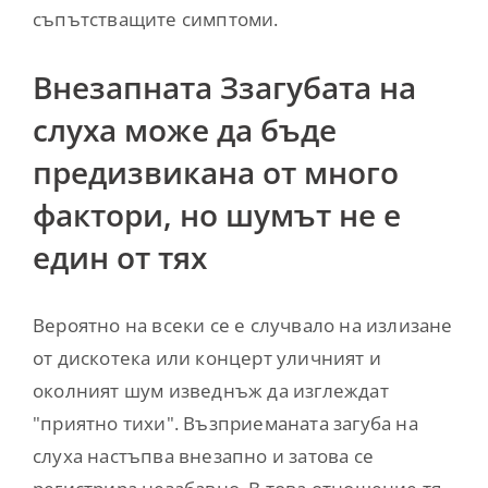
съпътстващите симптоми.
Внезапната Ззагубата на
слуха може да бъде
предизвикана от много
фактори, но шумът не е
един от тях
Вероятно на всеки се е случвало на излизане
от дискотека или концерт уличният и
околният шум изведнъж да изглеждат
"приятно тихи". Възприеманата загуба на
слуха настъпва внезапно и затова се