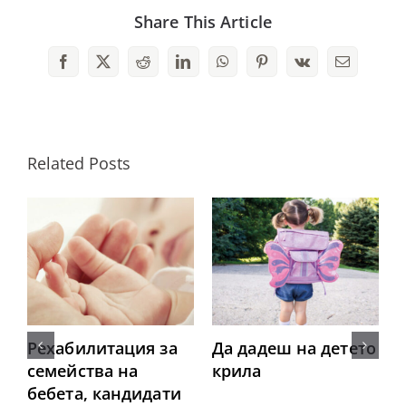
Share This Article
Facebook
X
Reddit
LinkedIn
WhatsApp
Pinterest
Vk
Email
Related Posts
Рехабилитация за
Да дадеш на детето
семейства на
крила
бебета, кандидати