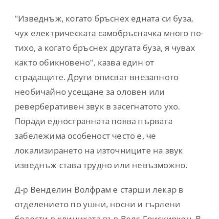
"Изведнъж, когато бръснех едната си буза,
чух електрическата самобръсначка много по-
тихо, а когато бръснех другата буза, я чувах
както обикновено", казва един от
страдащите. Други описват внезапното
необичайно усещане за оловен или
реверберативен звук в засегнатото ухо.
Поради едностранната поява първата
забележима особеност често е, че
локализирането на източниците на звук
изведнъж става трудно или невъзможно.
Д-р Венделин Волфрам е старши лекар в
отделението по ушни, носни и гърлени
болести в клиниката във Велс-Грискирхен. В