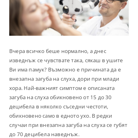
Вчера всичко беше нормално, а днес
изведнъж се чувствате така, сякаш в ушите
Ви има памук? Възможно е причината да е
внезапна загуба на слуха, дори при млади
хора. Най-важният симптом е описаната
загуба на слуха обикновено от 15 до 30
децибела в няколко съседни честоти,
обикновено само в едното ухо. В редки
случаи при внезапна загуба на слуха се губят
до 70 децибела наведнъж.