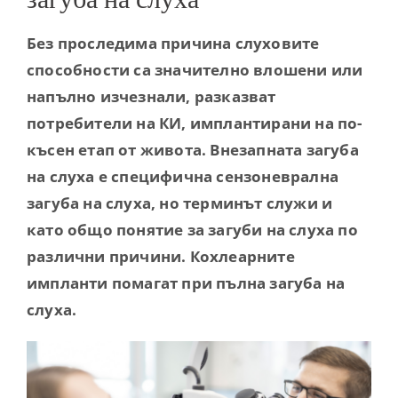
Contact
Без проследима причина слуховите
способности са значително влошени или
напълно изчезнали, разказват
потребители на КИ, имплантирани на по-
късен етап от живота. Внезапната загуба
на слуха е специфична сензоневрална
загуба на слуха, но терминът служи и
като общо понятие за загуби на слуха по
различни причини. Кохлеарните
импланти помагат при пълна загуба на
слуха.