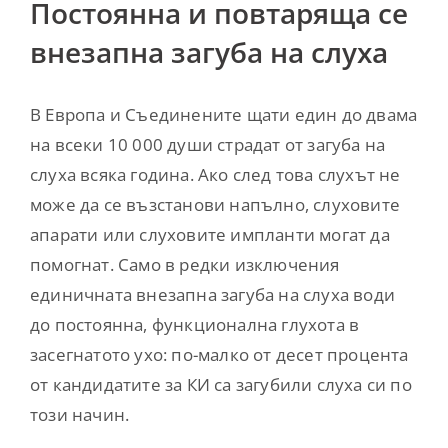
Постоянна и повтаряща се
внезапна загуба на слуха
В Европа и Съединените щати един до двама
на всеки 10 000 души страдат от загуба на
слуха всяка година. Ако след това слухът не
може да се възстанови напълно, слуховите
апарати или слуховите импланти могат да
помогнат. Само в редки изключения
единичната внезапна загуба на слуха води
до постоянна, функционална глухота в
засегнатото ухо: по-малко от десет процента
от кандидатите за КИ са загубили слуха си по
този начин.