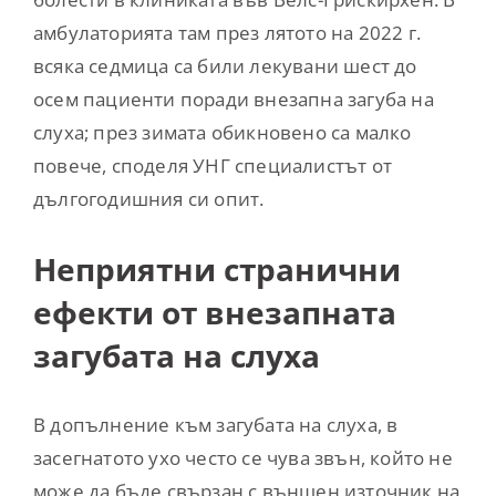
амбулаторията там през лятото на 2022 г.
всяка седмица са били лекувани шест до
осем пациенти поради внезапна загуба на
слуха; през зимата обикновено са малко
повече, споделя УНГ специалистът от
дългогодишния си опит.
Неприятни странични
ефекти от внезапната
загубата на слуха
В допълнение към загубата на слуха, в
засегнатото ухо често се чува звън, който не
може да бъде свързан с външен източник на