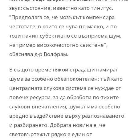
звук: състояние, известно като тинитус.
"Предполага се, че мозъкът компенсира
честотите, в които се чува по-малко, и по
този начин субективно се възприема шум,
например високочестотно свистене",
обяснява д-р Волфрам.
В същото време някои страдащи намират
шума за особено обезпокоителен: тъй като
централната слухова система се нуждае от
повече ресурси, за да обработи по-тихите
слухови впечатления, шумът има особено
вредно въздействие върху разпознаването
и разбирането. Добрата новина е, че
световъртежът рядко е един от