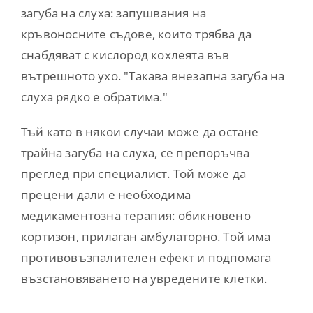
загуба на слуха: запушвания на
кръвоносните съдове, които трябва да
снабдяват с кислород кохлеята във
вътрешното ухо. "Такава внезапна загуба на
слуха рядко е обратима."
Тъй като в някои случаи може да остане
трайна загуба на слуха, се препоръчва
преглед при специалист. Той може да
прецени дали е необходима
медикаментозна терапия: обикновено
кортизон, прилаган амбулаторно. Той има
противовъзпалителен ефект и подпомага
възстановяването на увредените клетки.