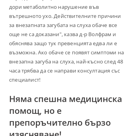
дори метаболитно нарушение във
вътрешното ухо. Действителните причини
за внезапната загубата на слуха обаче все
още не са доказани", казва д-р Волфрам и
обяснява защо тук превенцията едва ли е
възможна. Ако обаче се появят симптоми на
внезапна загуба на слуха, най-късно след 48
часа трябва да се направи консултация със
специалист!
Няма спешна медицинска
помощ, но е
препоръчително бързо
изясняване!