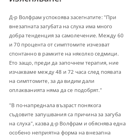
Д-р Волфрам успокоява засегнатите: "При
внезапната загубата на слуха има много
добра тенденция за самолечение. Между 60
и 70 процента от симптомите изчезват
спонтанно в рамките на няколко седмици.
Ето защо, преди да започнем терапия, ние
изчакваме между 48 и 72 часа след появата
на симптомите, за да видим дали
оплакванията няма да се подобрят."
"В по-напреднала възраст понякога
съдовите запушвания са причина за загуба
на слуха", казва д-р Волфрам и обяснява една
особено неприятна форма на внезапна