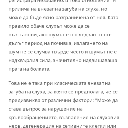
регистрира незабавно. В това отношение тя
прилича на внезапна загуба на слуха, но
може да бъде ясно разграничена от нея. Като
правило обаче слухът може да се
възстанови, ако шумът е последван от по-
дълъг период на почивка, излагането на
шум не се случва твърде често и шумът не е
надхвърлил сила, значително надвишаваща
прага на болката.
Това не е така при класическата внезапна
загуба на слуха, за която се предполага, че се
предизвиква от различни фактори: "Може да
става въпрос за нарушение на
кръвообращението, възпаление на слуховия
нерв, дегенерация на сетивните клетки или