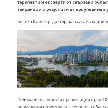
терапевти и експерти от свързани област
тенденции и резултати от проучвания в
Бианка Виртнер, доктор на науките, клинич
Подбраните лекции и презентации пред 700
проучвания по музикална терапия в области