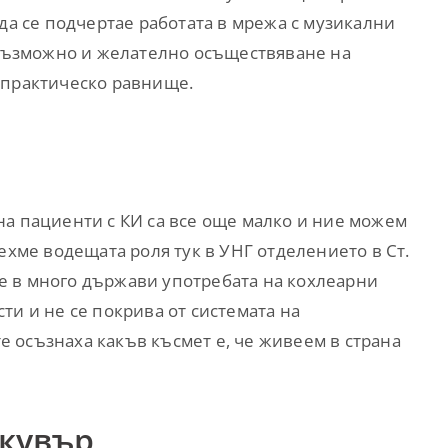
 да се подчертае работата в мрежа с музикални
е възможно и желателно осъществяване на
 практическо равнище.
на пациенти с КИ са все още малко и ние можем
ехме водещата роля тук в УНГ отделението в Ст.
 че в много държави употребата на кохлеарни
ти и не се покрива от системата на
 осъзнаха какъв късмет е, че живеем в страна
нкувър