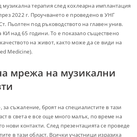
д музикална терапия след кохлеарна имплантация
рез 2022 г. Проучването е проведено в УНГ
т. Пьолтен под ръководството на главен унив.
а КИ над 65 години. То е показало съществено
ачеството на живот, както може да се види на
zed Medicine).
на мрежа на музикални
вти
, за съжаление, броят на специалистите в тази
ст в света е все още много малък, по време на
го нови контакти. След презентацията се проведе
ите в тази област. Всички участници изразиха