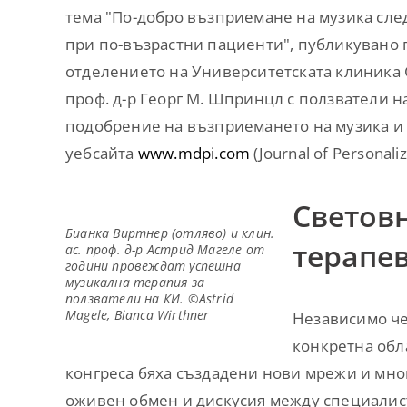
тема "По-добро възприемане на музика сле
при по-възрастни пациенти", публикувано п
отделението на Университетската клиника С
проф. д-р Георг М. Шпринцл с ползватели н
подобрение на възприемането на музика и к
уебсайта
www.mdpi.com
(Journal of Personali
Светов
Бианка Виртнер (отляво) и клин.
терапе
ас. проф. д-р Астрид Магеле от
години провеждат успешна
музикална терапия за
ползватели на КИ. ©Astrid
Magele, Bianca Wirthner
Независимо че
конкретна обла
конгреса бяха създадени нови мрежи и мно
оживен обмен и дискусия между специалист