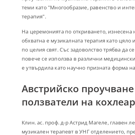
теми като "Многообразие, равенство и инт
терапия".
На церемонията по откриването, изнесена н
обхватна е музикалната терапия като цяло и
по целия свят. Със задоволство трябва да с
повече се използва в различни медицински 
е утвърдила като научно призната форма на
Австрийско проучване 
ползватели на кохлеа
Клин. ас. проф. д-р Астрид Магеле, главен л
музикален терапевт в УНГ отделението, пр