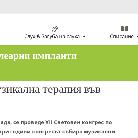
Слух & Загуба на слуха
Списание
хлеарни импланти
узикална терапия във
нада, се проведе XII Световен конгрес по
три години конгресът събира музикални