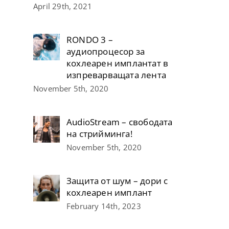
April 29th, 2021
RONDO 3 –
аудиопроцесор за
кохлеарен имплантат в
изпреварващата лента
November 5th, 2020
AudioStream – свободата
на стрийминга!
November 5th, 2020
Защита от шум – дори с
кохлеарен имплант
February 14th, 2023