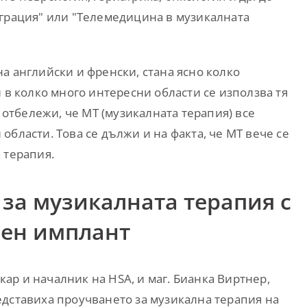
еграция" или "Телемедицина в музикалната
а английски и френски, стана ясно колко
 в колко много интересни области се използва тя
е отбележи, че МТ (музикалната терапия) все
области. Това се дължи и на факта, че МТ вече се
 терапия.
за музикалната терапия с
рен имплант
екар и началник на HSA, и маг. Бианка Виртнер,
едставиха проучването за музикална терапия на