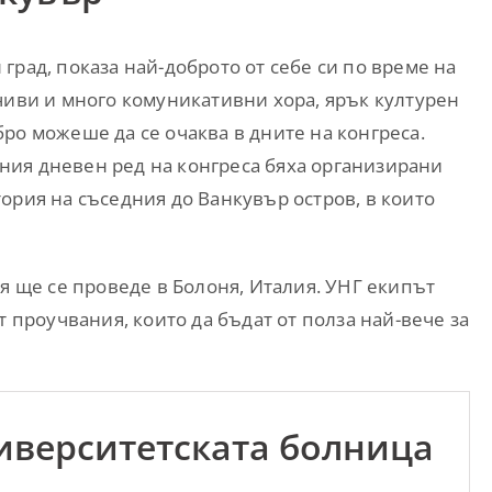
град, показа най-доброто от себе си по време на
чиви и много комуникативни хора, ярък културен
ро можеше да се очаква в дните на конгреса.
ия дневен ред на конгреса бяха организирани
ория на съседния до Ванкувър остров, в които
ия ще се проведе в Болоня, Италия. УНГ екипът
т проучвания, които да бъдат от полза най-вече за
иверситетската болница