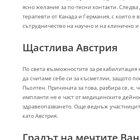
ясно желание за по-тесни контакти. Следва
терапевти от Канада и Германия, с които 
сътрудничество на научно и на клинично и
Щастлива Австрия
По света възможностите за рехабилитация 
да считаме себе си за късметлии, защото по
Пьолтен. Причината за това, разбира се, е,
импланти не е част от медицинските дейнос
здравеопазването. Още веднъж участниците
като Австрия.
Градът на мечтите Ва