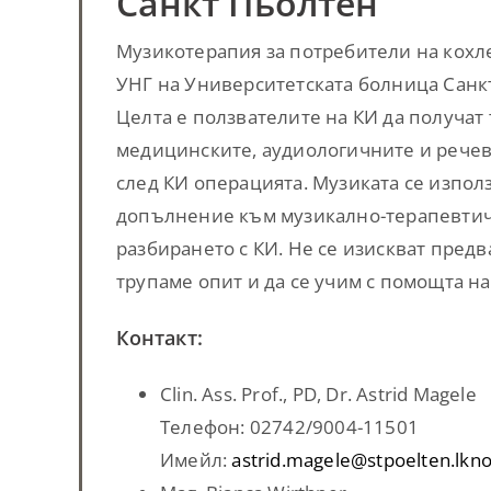
Санкт Пьолтен
Музикотерапия за потребители на кохл
УНГ на Университетската болница Санкт
Целта е ползвателите на КИ да получат
медицинските, аудиологичните и речев
след КИ операцията. Музиката се използ
допълнение към музикално-терапевтичн
разбирането с КИ. Не се изискват пред
трупаме опит и да се учим с помощта на
Контакт:
Clin. Ass. Prof., PD, Dr. Astrid Magele
Телефон: 02742/9004-11501
Имейл:
astrid.magele@stpoelten.lkno