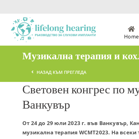
Skip
to
content
Home
Музикална терапия и ко
НАЗАД КЪМ ПРЕГЛЕДА
Световен конгрес по м
Ванкувър
От 24 до 29 юли 2023 г. във Ванкувър, Ка
музикална терапия WCMT2023. На всеки 