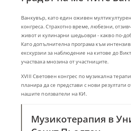
Ванкувър, като един оживен мултикултурен 
конгреса. Страхотно време, любезни, отзив
живот и кулинарни шедьоври - какво по-доб
Като допълнителна програма към интензивн
екскурзии за наблюдение на китове до Викт
участваха мнозина от участниците.
XVIII Световен конгрес по музикална терап
планира да се представи с нови резултати о
нашите ползватели на КИ.
Музикотерапия в Ун