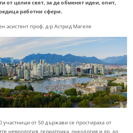
и от целия свят, за да обменят идеи, опит,
 редица работни сфери.
ен асистент проф. д-р Астрид Магеле
 участници от 50 държави се простираха от
те неврология, гериатрика, онкология и др. до