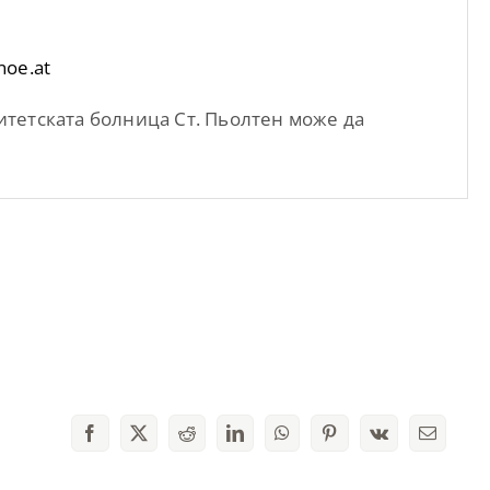
noe.at
тетската болница Ст. Пьолтен може да
Facebook
X
Reddit
LinkedIn
WhatsApp
Pinterest
Vk
Email