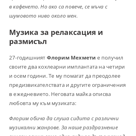
в кафенето. Но ако са повече, се мъча с
шумовото ниво около мен.
Музика за релаксация и
размисъл
27-годишният
Флорим Мехмети
е получил
своите два кохлеарни имплантата на четири
и осем години. Те му помагат да преодолее
предизвикателствата и другите ограничения
в ежедневието. Неговата майка описва
любовта му към музиката:
Флорим обича да слуша сидита с различни
музикални жанрове. За наше раздразнение