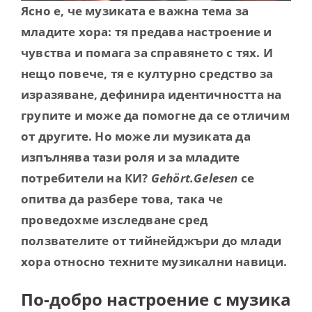
Contact
Ясно е, че музиката е важна тема за
младите хора: тя предава настроение и
чувства и помага за справянето с тях. И
нещо повече, тя е културно средство за
изразяване, дефинира идентичността на
групите и може да помогне да се отличим
от другите. Но може ли музиката да
изпълнява тази роля и за младите
потребители на КИ?
Gehört.Gelesen
се
опитва да разбере това, така че
проведохме изследване сред
ползвателите от тийнейджъри до млади
хора относно техните музикални навици.
По-добро настроение с музика