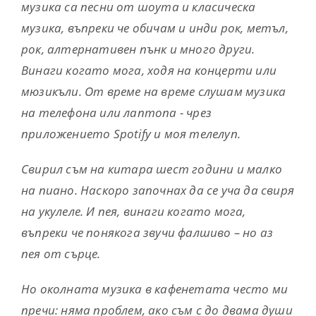
музика са песни от шоута и класическа
музика, въпреки че обичам и инди рок, метъл,
рок, алтернативен пънк и много други.
Винаги когато мога, ходя на концерти или
мюзикъли. От време на време слушам музика
на телефона или лаптопа - чрез
приложението Spotify и моя телелуп.
Свирил съм на китара шест години и малко
на пиано. Наскоро започнах да се уча да свиря
на укулеле. И пея, винаги когато мога,
въпреки че понякога звучи фалшиво – но аз
пея от сърце.
Но околната музика в кафенетата често ми
пречи: няма проблем, ако съм с до двама души