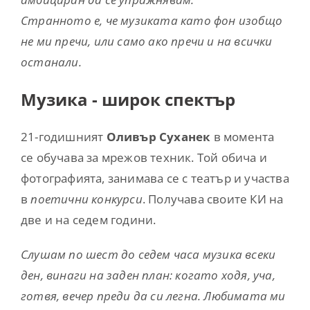
Странното е, че музиката като фон изобщо
не ми пречи, или само ако пречи и на всички
останали.
Музика - широк спектър
21-годишният
Оливър Суханек
в момента
се обучава за мрежов техник. Той обича и
фотографията, занимава се с театър и участва
в
поетични конкурси
. Получава своите КИ на
две и на седем години.
Слушам по шест до седем часа музика всеки
ден, винаги на заден план: когато ходя, уча,
готвя, вечер преди да си легна. Любимата ми