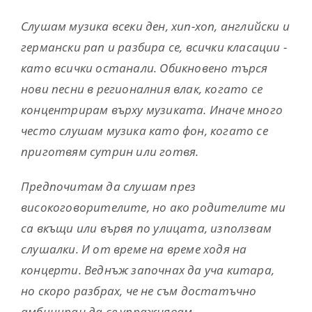
Слушам музика всеки ден, хип-хоп, английски и
германски рап и разбира се, всички класации -
като всички останали. Обикновено търся
нови песни в регионалния влак, когато се
концентрирам върху музиката. Иначе много
често слушам музика като фон, когато се
приготвям сутрин или готвя.
Предпочитам да слушам през
високоговорителите, но ако родителите ми
са вкъщи или вървя по улицата, използвам
слушалки. И от време на време ходя на
концерти.
Веднъж започнах да уча китара,
но скоро разбрах, че не съм достатъчно
амбициран да се упражнявам.