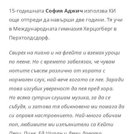
15-годишната
София Аджич
използва КИ
още отпреди да навърши две години. Тя учи
в Международната гимназия Херцогберг в
Перхтолдсдорф.
Свирех на пиано и на флейта и вземах уроци
по пеене. Но с времето забелязах, че чувам
нотите съвсем различно от хората с
нормален слух, най-вече когато се пее. Заради
това изгубих увереност да пея пред хора.
Но всяка сутрин слушам музика, за да се
събудя, и затова тя обикновено ми помага да
си оправя настроението. Най-много обичам
поп, любимите ми изпълнители са Кейти
Пери, Пинк, Ед Ширан и Деми Ловато.