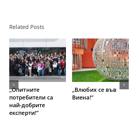
Related Posts
„Опитните
„Влюбих се във
потребители са
Виена!“
най-добрите
п
експерти!“