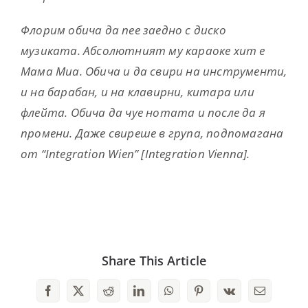
Флорим обича да пее заедно с диско
музиката. Абсолютният му караоке хит е
Мама Миа. Обича и да свири на инструменти,
и на барабан, и на клавирни, китара или
флейта. Обича да чуе нотата и после да я
промени. Даже свиреше в група, подпомагана
от “Integration Wien” [Integration Vienna].
Share This Article
Facebook
X
Reddit
LinkedIn
WhatsApp
Pinterest
Vk
Email