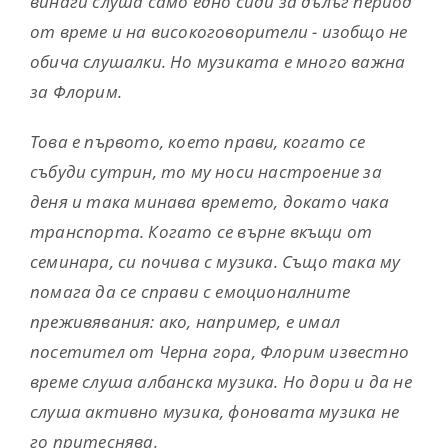
винаги слуша само едно сиди за дълъг период
от време и на високоговорители - изобщо не
обича слушалки. Но музиката е много важна
за Флорим.
Това е първото, което прави, когато се
събуди сутрин, то му носи настроение за
деня и така минава времето, докато чака
транспорта. Когато се върне вкъщи от
семинара, си почива с музика. Също така му
помага да се справи с емоционалните
преживявания: ако, например, е имал
посетител от Черна гора, Флорим известно
време слуша албанска музика. Но дори и да не
слуша активно музика, фоновата музика не
го притеснява.