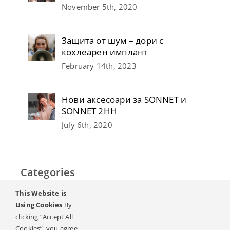
November 5th, 2020
Защита от шум – дори с
кохлеарен имплант
February 14th, 2023
Нови аксесоари за SONNET и
SONNET 2НН
July 6th, 2020
Categories
This Website is
Home
Using Cookies
By
clicking “Accept All
Слух & Загуба на слуха
Cookies”, you agree