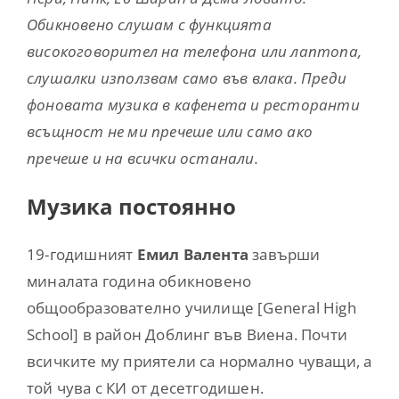
Обикновено слушам с функцията
високоговорител на телефона или лаптопа,
слушалки използвам само във влака. Преди
фоновата музика в кафенета и ресторанти
всъщност не ми пречеше или само ако
пречеше и на всички останали.
Музика постоянно
19-годишният
Емил Валента
завърши
миналата година обикновено
общообразователно училище [General High
School] в район Доблинг във Виена. Почти
всичките му приятели са нормално чуващи, а
той чува с КИ от десетгодишен.