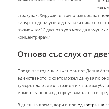
опера
равно
страхувах. Хирурзите, които извършват под
хирургът дори успял да запази някакъв оста
възможно: "С дясното ухо мога да комуникир
концентрирам."
Отново със слух от две
Преди пет години инженерът от Долна Авст
единственото, с което можел да чува по оно
туморът да бъде отстранен и че ще загуби и
момент започнах да проучвам какво се предл
В днешно време, дори и при
едностранна г