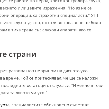
ция се работи по нерва, който контролира слуха,
весието и лицевите изражения. "Но аз не се
обни операции, са страхотни специалисти." УНГ
тъчен слух отдясно, но отляво това вече не било
ам в тиха среда със слухови апарати, ако се
те страни
рия развива нов неврином на дясното ухо -
ва време. Той се притеснявал, че ще се наложи
 последните остатъци от слуха си. "Именно в този
ага за лявото ми ухо."
луота
, специалистите обикновено съветват