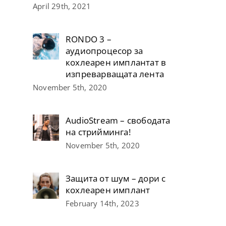
April 29th, 2021
RONDO 3 –
аудиопроцесор за
кохлеарен имплантат в
изпреварващата лента
November 5th, 2020
AudioStream – свободата
на стрийминга!
November 5th, 2020
Защита от шум – дори с
кохлеарен имплант
February 14th, 2023