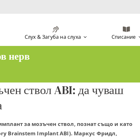
Слух & Загуба на слуха
Списание
ов нерв
ъчен ствол ABI: да чуваш
а
 имплант за мозъчен ствол, познат също и като
ry Brainstem Implant ABI). Маркус Фридл,