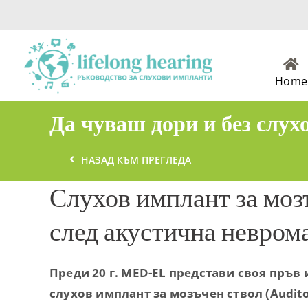
Skip
to
content
Home
Да чуваш дори и без слух
НАЗАД КЪМ ПРЕГЛЕДА
Слухов имплант за моз
след акустична невром
Преди 20 г. MED-EL представи своя пръв
слухов имплант за мозъчен ствол (Audito