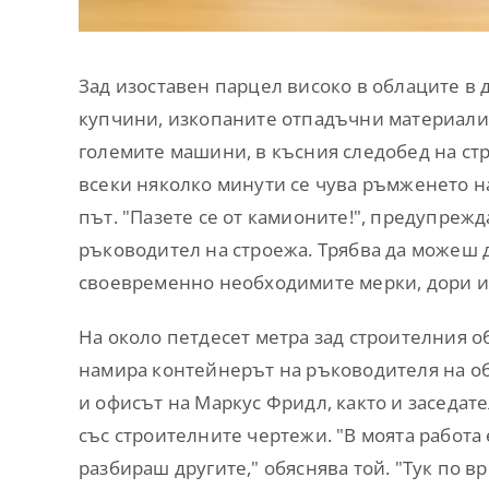
Зад изоставен парцел високо в облаците в 
купчини, изкопаните отпадъчни материали 
големите машини, в късния следобед на стр
всеки няколко минути се чува ръмженето на
път. "Пазете се от камионите!", предупрежд
ръководител на строежа. Трябва да можеш 
своевременно необходимите мерки, дори и 
На около петдесет метра зад строителния о
намира контейнерът на ръководителя на об
и офисът на Маркус Фридл, както и заседате
със строителните чертежи. "В моята работа 
разбираш другите," обяснява той. "Тук по в