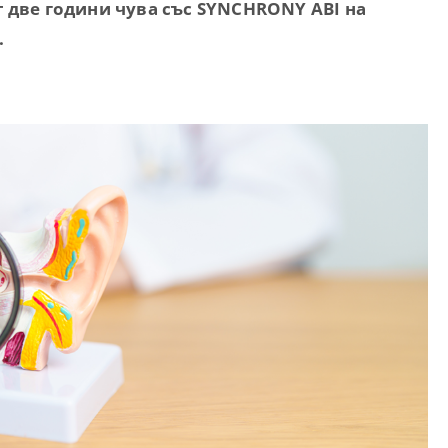
 две години чува със SYNCHRONY ABI на
.