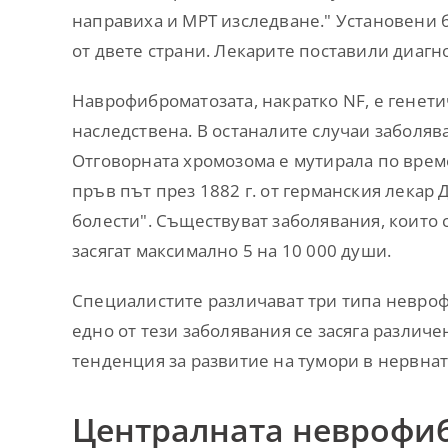
направиха и МРТ изследване." Установени 
от двете страни. Лекарите поставили диаг
Наврофиброматозата, накратко NF, е генети
наследствена. В останалите случаи заболяв
Отговорната хромозома е мутирала по врем
пръв път през 1882 г. от германския лекар 
болести". Съществуват заболявания, които
засягат максимално 5 на 10 000 души.
Специалистите различават три типа невроф
едно от тези заболявания се засяга различе
тенденция за развитие на тумори в нервнат
Централната неврофиб