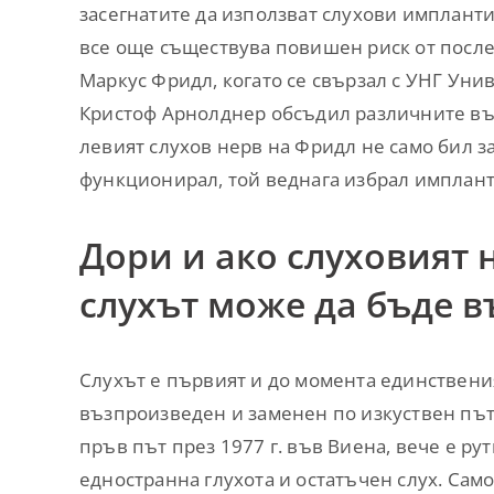
засегнатите да използват слухови импланти.
все още съществува повишен риск от посл
Маркус Фридл, когато се свързал с УНГ Уни
Кристоф Арнолднер обсъдил различните въ
левият слухов нерв на Фридл не само бил за
функционирал, той веднага избрал имплант
Дори и ако слуховият 
слухът може да бъде в
Слухът е първият и до момента единствени
възпроизведен и заменен по изкуствен път
пръв път през 1977 г. във Виена, вече е ру
едностранна глухота и остатъчен слух. Сам