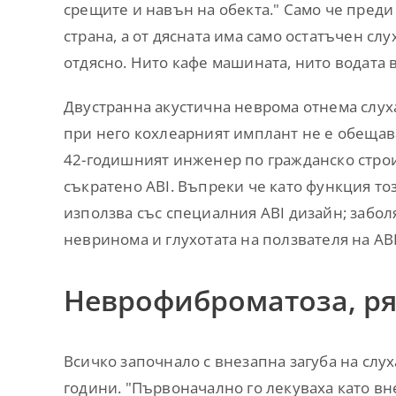
срещите и навън на обекта." Само че преди 1
страна, а от дясната има само остатъчен сл
отдясно. Нито кафе машината, нито водата в
Двустранна акустична неврома отнема слуха
при него кохлеарният имплант не е обещава
42-годишният инженер по гражданско строи
съкратено ABI. Въпреки че като функция то
използва със специалния ABI дизайн; забо
невринома и глухотата на ползвателя на ABI
Неврофиброматоза, ря
Всичко започнало с внезапна загуба на слух
години. "Първоначално го лекуваха като вне