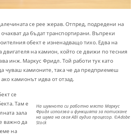
далечината се рее жерав. Отпред, подредени на
очакват да бъдат транспортирани. Въпреки
оителния обект е изненадващо тихо. Едва на
 двигателя на камион, който се движи по тесния
ава инж. Маркус Фридл. Той работи тук като
да чуваш камионите, така че да предприемеш
ако камионът идва от отзад.
бект се
екта. Там е
На шумното си работно място Маркус
Фридл използва и функцията за потискане
лната зала
на шума на своя ABI аудио процесор. ©Adobe
е важно да
Stock
реме на