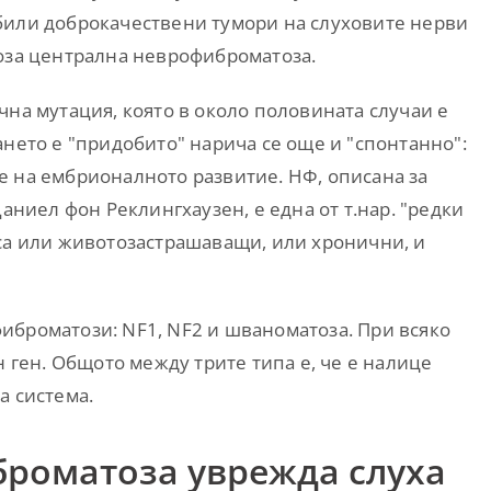
били доброкачествени тумори на слуховите нерви
ноза централна неврофиброматоза.
чна мутация, която в около половината случаи е
ането е "придобито" нарича се още и "спонтанно":
е на ембрионалното развитие. НФ, описана за
Даниел фон Реклингхаузен, е една от т.нар. "редки
 са или животозастрашаващи, или хронични, и
иброматози: NF1, NF2 и шваноматоза. При всяко
н ген. Общото между трите типа е, че е налице
а система.
роматоза уврежда слуха