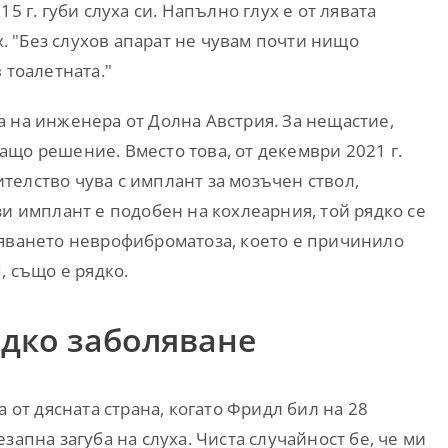
5 г. губи слуха си. Напълно глух е от лявата
ух. "Без слухов апарат не чувам почти нищо
 тоалетната."
 на инженера от Долна Австрия. За нещастие,
що решение. Вместо това, от декември 2021 г.
телство чува с имплант за мозъчен ствол,
зи имплант е подобен на кохлеарния, той рядко се
ляването неврофиброматоза, което е причинило
, също е рядко.
дко заболяване
а от дясната страна, когато Фридл бил на 28
запна загуба на слуха. Чиста случайност бе, че ми