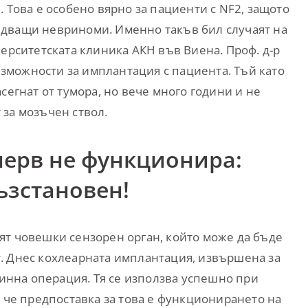
 Това е особено вярно за пациенти с NF2, защото
едващи невриноми. Именно такъв бил случаят на
верситетската клиника АКН във Виена. Проф. д-р
зможности за имплантация с пациента. Тъй като
сегнат от тумора, но вече много години и не
 за мозъчен ствол.
нерв не функционира:
ъзстановен!
ят човешки сензорен орган, който може да бъде
. Днес кохлеарната имплантация, извършена за
тинна операция. Тя се използва успешно при
о че предпоставка за това е функционирането на