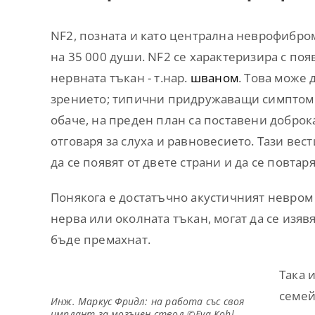
NF2, позната и като централна неврофибром
на 35 000 души. NF2 се характеризира с по
нервната тъкан - т.нар.
шваном
. Това може 
зрението; типични придружаващи симптоми 
обаче, на преден план са поставени доброк
отговаря за слуха и равновесието. Тази в
да се появят от двете страни и да се повтаря
Понякога е достатъчно акустичният невром
нерва или околната тъкан, могат да се изяв
бъде премахнат.
Така 
семей
Инж. Маркус Фридл: на работа със своя
имплант за мозъчен ствол ©Eva Kohl