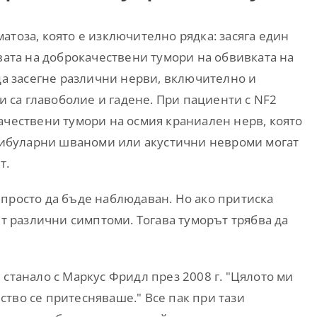
атоза, която е изключително рядка: засяга един
явата на доброкачествени тумори на обвивката на
да засегне различни нерви, включително и
са главоболие и гадене. При пациенти с NF2
ачествени тумори на осмия краниален нерв, която
естибуларни шваноми или акустични невроми могат
т.
 просто да бъде наблюдаван. Но ако притиска
ят различни симптоми. Тогава туморът трябва да
и станало с Маркус Фридл през 2008 г. "Цялото ми
ство се притесняваше." Все пак при тази