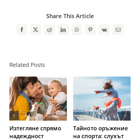
Share This Article
Facebook
X
Reddit
LinkedIn
WhatsApp
Pinterest
Vk
Email
Related Posts
Изтегляне спрямо
Тайното оръжение
надеждност
на спорта: слухът
б