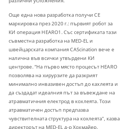
различни усложнения.
Още една нова разработка получи СЕ
маркировка през 2020 г.: първият робот за
КИ операция HEARO1. Със сертификата тази
съвместна разработка на MED-EL и
швейцарската компания CAScination вече е
налична във всички утвърдени КИ
центрове. “На първо място процесът HEARO
позволява на хирурзите да разкрият
минимално инвазивен достъп до кахлеята и
да създадат идеалния път за въвеждане на
атравматичния електрод в кохлеята. Този
атравматичен достъп предпазва
чувствителната структура на кохлеята", казва
директорът на MED-EL д-р Хохмайер.