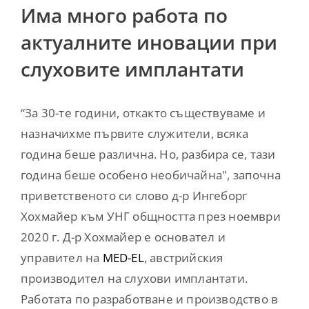
Има много работа по
актуалните иновации при
слуховите имплантати
“За 30-те години, откакто съществуваме и
назначихме първите служители, всяка
година беше различна. Но, разбира се, тази
година беше особено необичайна", започна
приветственото си слово д-р Ингеборг
Хохмайер към УНГ общността през ноември
2020 г. Д-р Хохмайер е основател и
управител на
MED-EL
, австрийския
производител на слухови имплантати.
Работата по разработване и производство в