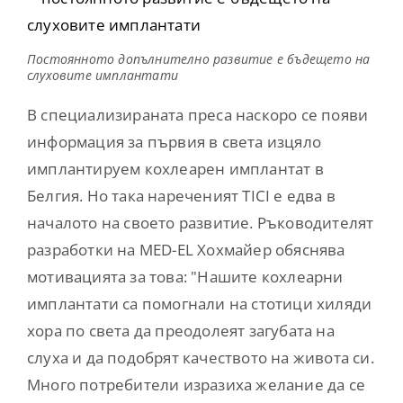
Постоянното допълнително развитие е бъдещето на
слуховите имплантати
В специализираната преса наскоро се появи
информация за първия в света изцяло
имплантируем кохлеарен имплантат в
Белгия. Но така нареченият TICI е едва в
началото на своето развитие. Ръководителят
разработки на MED-EL Хохмайер обяснява
мотивацията за това: "Нашите кохлеарни
имплантати са помогнали на стотици хиляди
хора по света да преодолеят загубата на
слуха и да подобрят качеството на живота си.
Много потребители изразиха желание да се