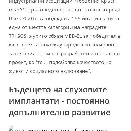
индустриални асоциации, Червения кръст,
respACT, ръководен орган по околната среда.
През 2020 г. са подадени 166 инициативи за
една от шестте категории на наградите
TRIGOS; журито обяви MED-EL за победител в
категорията за международна ангажираност
за неговия "отлично разработен и изпълнен
проект, който ... подобрява качеството на
живот и социалното включване”.
Бъдещето на слуховите
имплантати - постоянно
допълнително развитие