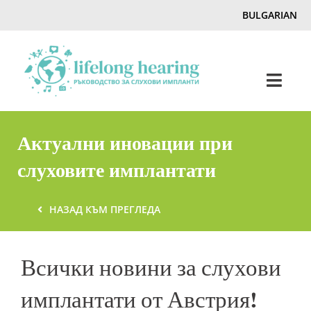
Skip
BULGARIAN
to
content
Toggl
Navig
Home
Актуални иновации при
слуховите имплантати
Слух & Загуба на слуха
НАЗАД КЪМ ПРЕГЛЕДА
Списание
Всички новини за слухови
Hearing Ambassadors
имплантати от Австрия!