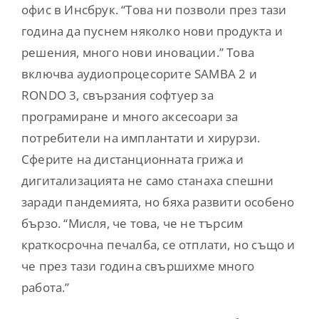
офис в Инсбрук. “Това ни позволи през тази
година да пуснем няколко нови продукта и
решения, много нови иновации.” Това
включва аудиопроцесорите SAMBA 2 и
RONDO 3, свързания софтуер за
програмиране и много аксесоари за
потребители на имплантати и хирурзи.
Сферите на дистанционната грижа и
дигитализацията не само станаха спешни
заради пандемията, но бяха развити особено
бързо. “Мисля, че това, че не търсим
краткосрочна печалба, се отплати, но също и
че през тази година свършихме много
работа.”