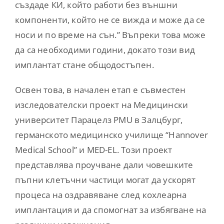
създаде КИ, който работи без външни
компоненти, който не се вижда и може да се
носи и по време на сън.” Въпреки това може
да са необходими години, докато този вид
имплантат стане общодостъпен.
Освен това, в начален етап е съвместен
изследователски проект на Медицински
университет Парацелз PMU в Залцбург,
германското медицинско училище “Hannover
Medical School” и MED-EL. Този проект
представлява проучване дали човешките
пъпни клетъчни частици могат да ускорят
процеса на оздравяване след кохлеарна
имплантация и да спомогнат за избягване на