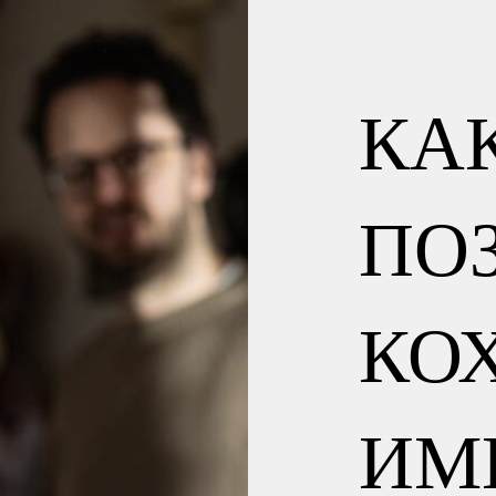
КА
ПО
КО
ИМ