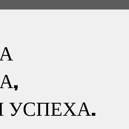
ЗА
А,
 УСПЕХА.