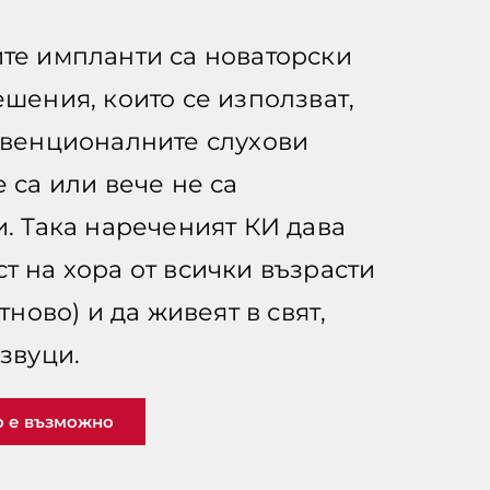
те импланти са новаторски
ешения, които се използват,
нвенционалните слухови
 са или вече не са
и. Така нареченият КИ дава
т на хора от всички възрасти
отново) и да живеят в свят,
звуци.
о е възможно