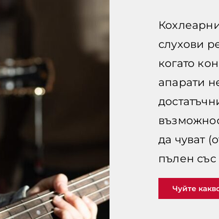
Кохлеарни
слухови р
когато ко
апарати не
достатъчн
възможнос
да чуват (
пълен със 
Чуйте какв