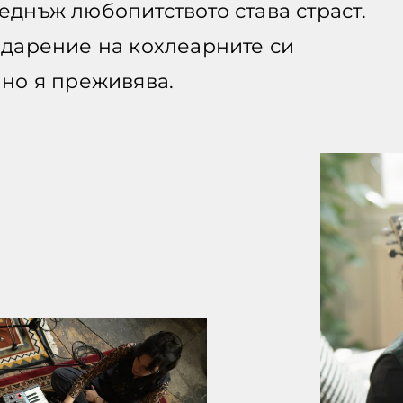
еднъж любопитството става страст.
годарение на кохлеарните си
 но я преживява.