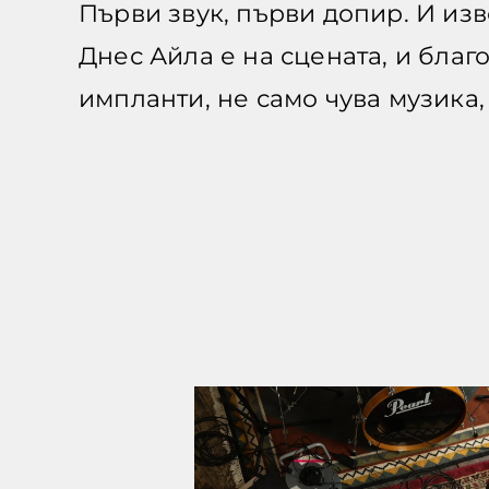
Първи звук, първи допир. И изв
Днес Айла е на сцената, и бла
импланти, не само чува музика,