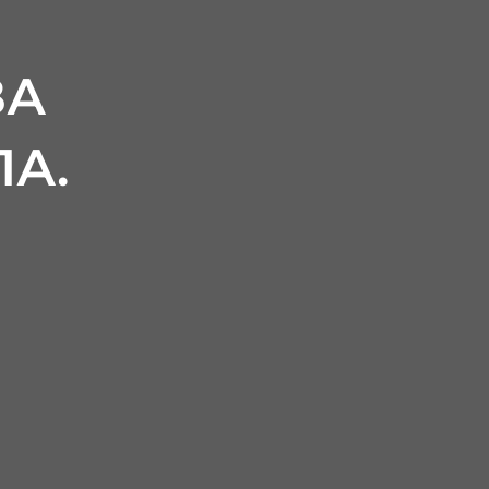
ЗА
А.